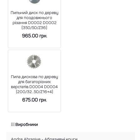
Пильний диск по дереву
для поздовжнього
різання D0002 D0002
(350/50/Z36)
965.00
грн.
Пила дискова по дереву
для багаторізних
верстатів D0004 D0004
(200/32...50/Z16+4)
675.00
грн.
Виробники
Andre Abrasive - Абразивні круги