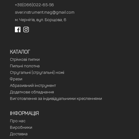
+38(066)022-65-56
siver.instrument.mag@gmail.com
м. Чернігів, вул. Борщова, 6
КАТАЛОГ
Стрічкові пилки
Пильні полотна
Стругальні (стругальні) ножі
Фрези
Абразивний інструмент
Додаткове обладнання
Виготовлення за індивідуальними кресленнями
ІНФОРМАЦІЯ
Про нас
Виробники
Доставка