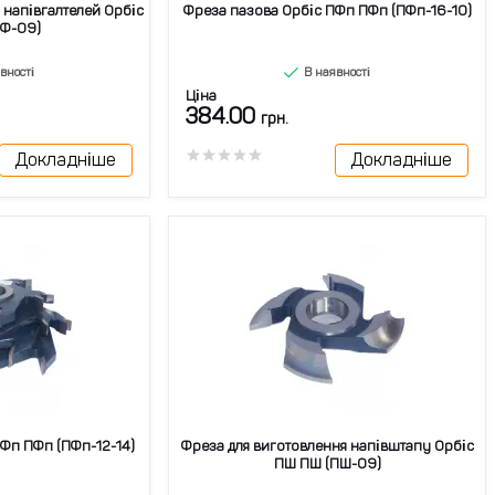
 напівгалтелей Орбіс
Фреза пазова Орбіс ПФп ПФп (ПФп-16-10)
ЧФ-09)
вності
В наявності
Ціна
384.00
грн.
Докладніше
Докладніше
Фп ПФп (ПФп-12-14)
Фреза для виготовлення напівштапу Орбіс
ПШ ПШ (ПШ-09)