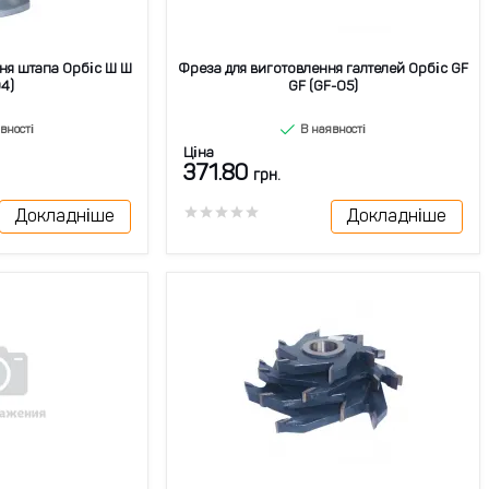
ня штапа Орбіс Ш Ш
Фреза для виготовлення галтелей Орбіс GF
4)
GF (GF-05)
вності
В наявності
Ціна
371.80
грн.
Докладніше
Докладніше