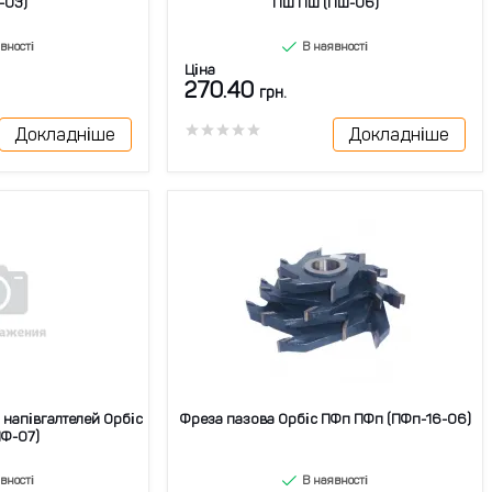
-03)
ПШ ПШ (ПШ-06)
вності
В наявності
Ціна
270.40
грн.
Докладніше
Докладніше
 напівгалтелей Орбіс
Фреза пазова Орбіс ПФп ПФп (ПФп-16-06)
ЧФ-07)
вності
В наявності