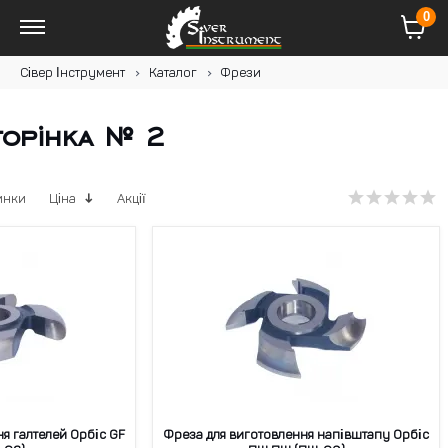
0
Сівер Інструмент
Каталог
Фрези
торінка № 2
инки
Ціна
Акції
я галтелей Орбіс GF
Фреза для виготовлення напівштапу Орбіс