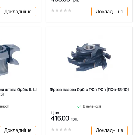
грн.
Докладніше
Докладніше
ня штапа Орбіс Ш Ш
Фреза пазова Орбіс ПФп ПФп (ПФп-18-10)
5)
вності
В наявності
Ціна
416.00
грн.
Докладніше
Докладніше