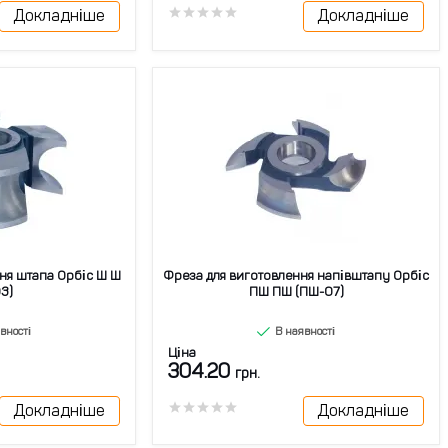
Докладніше
Докладніше
ня штапа Орбіс Ш Ш
Фреза для виготовлення напівштапу Орбіс
3)
ПШ ПШ (ПШ-07)
вності
В наявності
Ціна
304.20
грн.
Докладніше
Докладніше