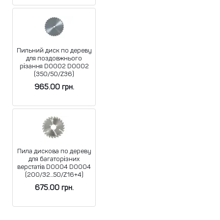
Пильний диск по дереву
для поздовжнього
різання D0002 D0002
(350/50/Z36)
965.00
грн.
Пила дискова по дереву
для багаторізних
верстатів D0004 D0004
(200/32...50/Z16+4)
675.00
грн.