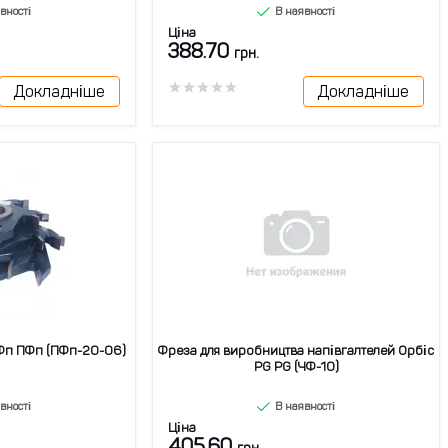
вності
В наявності
Ціна
388.70
грн.
Докладніше
Докладніше
Фп ПФп (ПФп-20-06)
Фреза для виробництва напівгалтелей Орбіс
PG PG (ЧФ-10)
вності
В наявності
Ціна
405.60