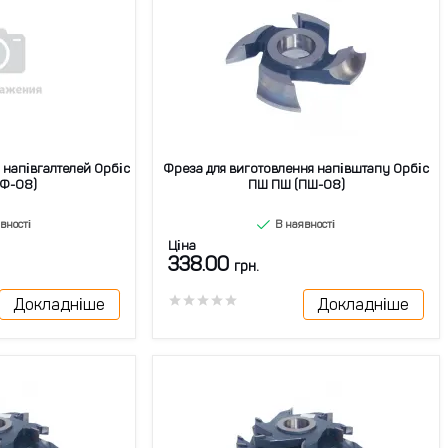
 напівгалтелей Орбіс
Фреза для виготовлення напівштапу Орбіс
ЧФ-08)
ПШ ПШ (ПШ-08)
вності
В наявності
Ціна
338.00
грн.
Докладніше
Докладніше