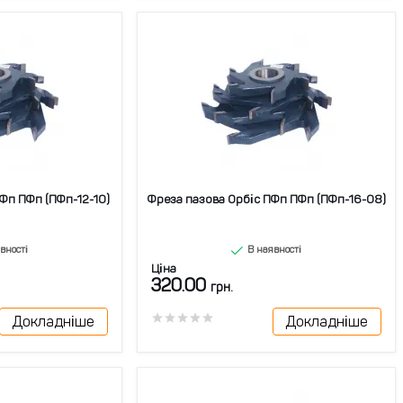
Фп ПФп (ПФп-12-10)
Фреза пазова Орбіс ПФп ПФп (ПФп-16-08)
вності
В наявності
Ціна
320.00
грн.
Докладніше
Докладніше