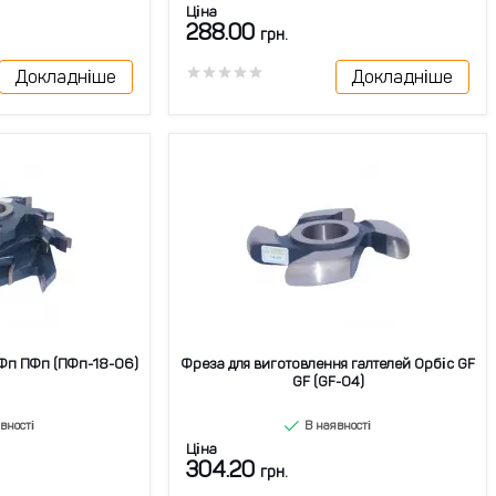
Ціна
288.00
грн.
Докладніше
Докладніше
Фп ПФп (ПФп-18-06)
Фреза для виготовлення галтелей Орбіс GF
GF (GF-04)
вності
В наявності
Ціна
304.20
грн.