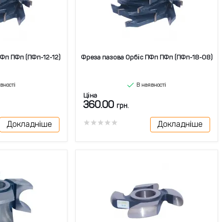
Фп ПФп (ПФп-12-12)
Фреза пазова Орбіс ПФп ПФп (ПФп-18-08)
вності
В наявності
Ціна
360.00
грн.
Докладніше
Докладніше