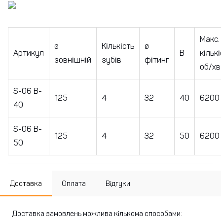
Макс.
ø
Кількість
ø
Артикул
B
кільк
зовнішній
зубів
фітинг
об/хв
S-06 B-
125
4
32
40
6200
40
S-06 B-
125
4
32
50
6200
50
Доставка
Оплата
Відгуки
Доставка замовлень можлива кількома способами: