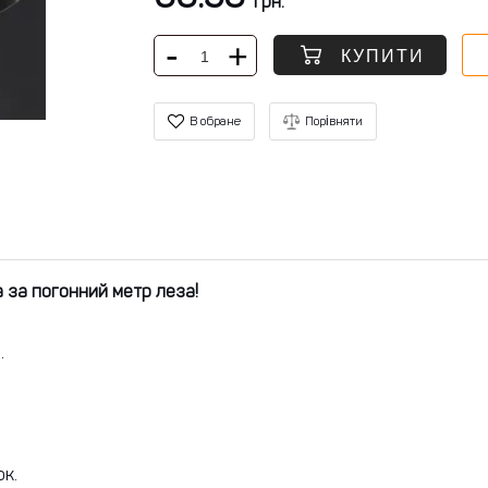
грн.
КУПИТИ
В обране
Порівняти
 за погонний метр леза!
.
ок.