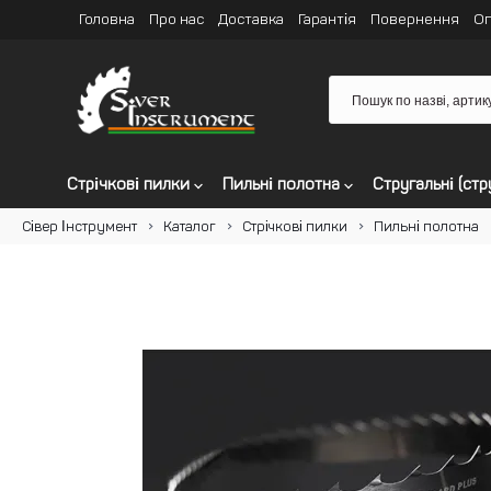
Головна
Про нас
Доставка
Гарантія
Повернення
Оп
Стрічкові пилки
Пильні полотна
Стругальні (стр
Сівер Інструмент
Каталог
Стрічкові пилки
Пильні полотна