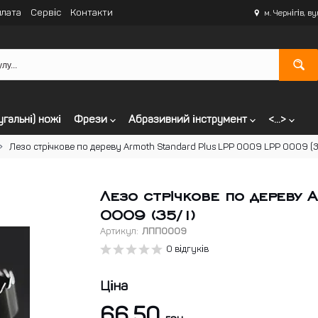
лата
Сервіс
Контакти
м. Чернігів, в
угальні) ножі
Фрези
Абразивний інструмент
<...>
Лезо стрічкове по дереву Armoth Standard Plus LPP 0009 LPP 0009 (3
Лезо стрічкове по дереву 
0009 (35/1)
Артикул:
ЛПП0009
0 відгуків
Ціна
66.50