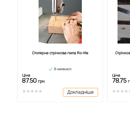
rbon
Столярна стрічкова пила Ro-Ma
Стрічко
В наявності
Ціна
Ціна
87.50
78.75
грн.
г
ше
Докладніше