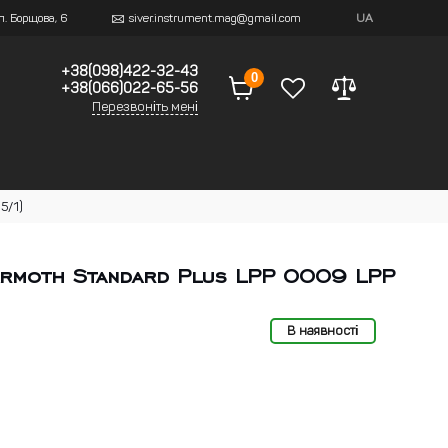
ул. Борщова, 6
siver.instrument.mag@gmail.com
UA
+38(098)422-32-43
0
+38(066)022-65-56
Перезвоніть мені
5/1)
Armoth Standard Plus LPP 0009 LPP
В наявності