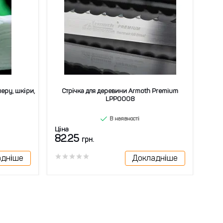
еру, шкіри,
Стрічка для деревини Armoth Premium
Стр
LPP0008
В наявності
Ціна
Ціна
82.25
66
грн.
адніше
Докладніше