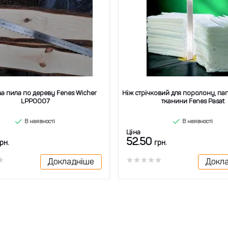
ва пила по дереву Fenes Wicher
Ніж стрічковий для поролону, пап
LPP0007
тканини Fenes Pasat
В наявності
В наявності
Ціна
52.50
рн.
грн.
Докладніше
Докл