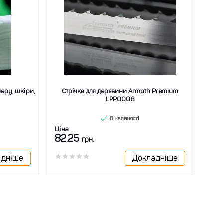
еру, шкіри,
Стрічка для деревини Armoth Premium
Стр
LPP0008
В наявності
Ціна
Ціна
82.25
66
грн.
адніше
Докладніше