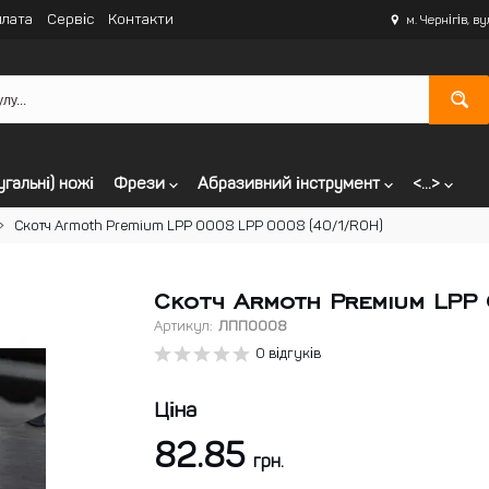
лата
Сервіс
Контакти
м. Чернігів, в
угальні) ножі
Фрези
Абразивний інструмент
<...>
Скотч Armoth Premium LPP 0008 LPP 0008 (40/1/ROH)
Скотч Armoth Premium LPP
Артикул:
ЛПП0008
0 відгуків
Ціна
82.85
грн.