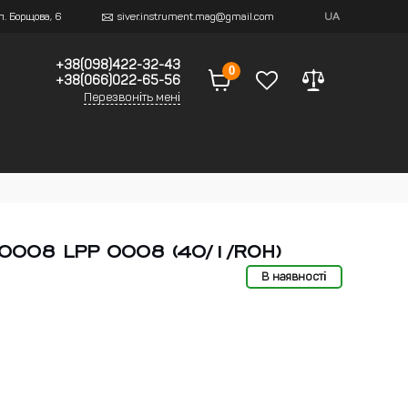
ул. Борщова, 6
siver.instrument.mag@gmail.com
UA
+38(098)422-32-43
0
+38(066)022-65-56
Перезвоніть мені
 0008 LPP 0008 (40/1/ROH)
В наявності