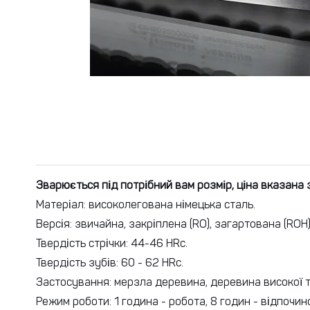
Зварюється під потрібний вам розмір, ціна вказана 
Матеріал: високолегована німецька сталь.
Версія: звичайна, закріплена (RO), загартована (ROH)
Твердість стрічки: 44-46 HRc.
Твердість зубів: 60 - 62 HRc.
Застосування: мерзла деревина, деревина високої т
Режим роботи: 1 година - робота, 8 годин - відпочин