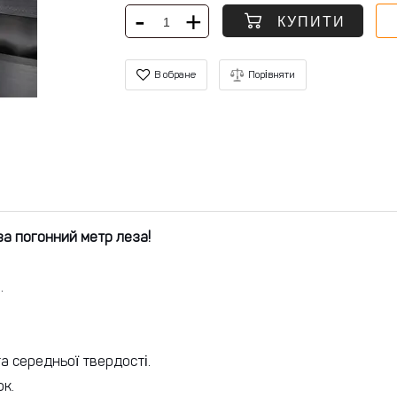
КУПИТИ
В обране
Порівняти
за погонний метр леза!
.
а середньої твердості.
ок.