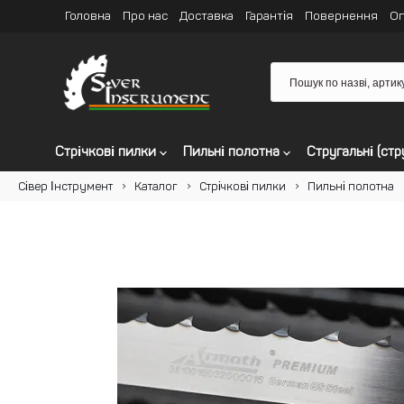
Головна
Про нас
Доставка
Гарантія
Повернення
Оп
Стрічкові пилки
Пильні полотна
Стругальні (стр
Сівер Інструмент
Каталог
Стрічкові пилки
Пильні полотна