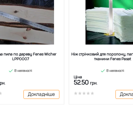
ва пила по дереву Fenes Wicher
Ніж стрічковий для поролону, пап
LPP0007
тканини Fenes Pasat
В наявності
В наявності
Ціна
52.50
рн.
грн.
Докладніше
Докл