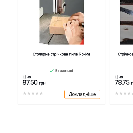
rbon
Столярна стрічкова пила Ro-Ma
Стрічко
В наявності
Ціна
Ціна
87.50
78.75
грн.
г
ше
Докладніше